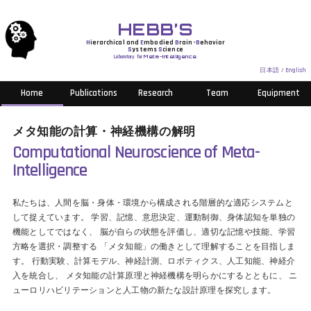
HEBB’S
H
ierarchical and
E
mbodied
B
rain-
B
ehavior
S
ystems
S
cience
Laboratory for
Meta-Intelligence
日本語
/
English
Home
Publications
Research
Team
Equipment
メタ知能の計算・神経機構の解明
Computational Neuroscience of Meta-
Intelligence
私たちは、人間を脳・身体・環境から構成される階層的な適応システムと
して捉えています。 学習、記憶、意思決定、運動制御、身体認知を単独の
機能としてではなく、 脳が自らの状態を評価し、適切な記憶や技能、学習
方略を選択・調整する 「メタ知能」の働きとして理解することを目指しま
す。 行動実験、計算モデル、神経計測、ロボティクス、人工知能、神経介
入を統合し、 メタ知能の計算原理と神経機構を明らかにするとともに、 ニ
ューロリハビリテーションと人工物の新たな設計原理を探究します。